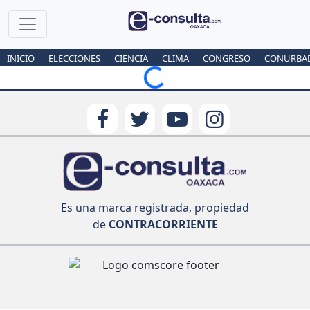
INICIO
ELECCIONES
CIENCIA
CLIMA
CONGRESO
CONURBA
Loading...
Es una marca registrada, propiedad
de
CONTRACORRIENTE