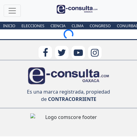
INICIO
ELECCIONES
CIENCIA
CLIMA
CONGRESO
CONURBA
Loading...
Es una marca registrada, propiedad
de
CONTRACORRIENTE