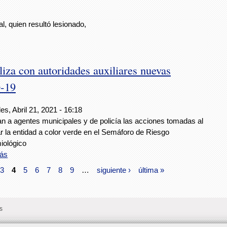
, quien resultó lesionado,
iza con autoridades auxiliares nuevas
D-19
es, Abril 21, 2021 - 16:18
an a agentes municipales y de policía las acciones tomadas al
r la entidad a color verde en el Semáforo de Riesgo
iológico
ás
3
4
5
6
7
8
9
…
siguiente ›
última »
s