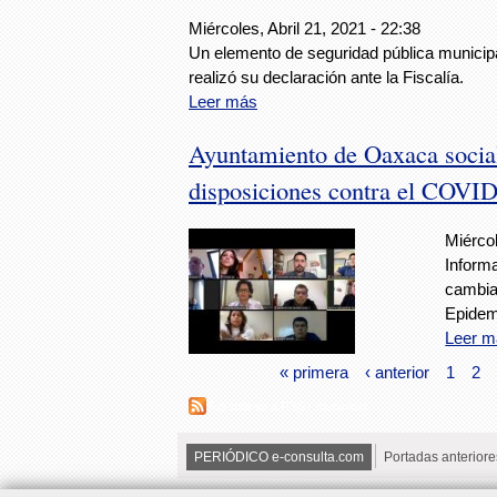
Miércoles, Abril 21, 2021 - 22:38
Un elemento de seguridad pública municipal
realizó su declaración ante la Fiscalía.
Leer más
Ayuntamiento de Oaxaca social
disposiciones contra el COVI
Miércol
Inform
cambia
Epidem
Leer m
« primera
‹ anterior
1
2
Suscribirse a RSS - municipio
PERIÓDICO e-consulta.com
Portadas anteriore