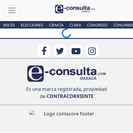
INICIO
ELECCIONES
CIENCIA
CLIMA
CONGRESO
CONURBA
Loading...
Es una marca registrada, propiedad
de
CONTRACORRIENTE