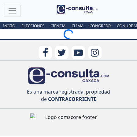
INICIO
ELECCIONES
CIENCIA
CLIMA
CONGRESO
CONURBA
Loading...
Es una marca registrada, propiedad
de
CONTRACORRIENTE