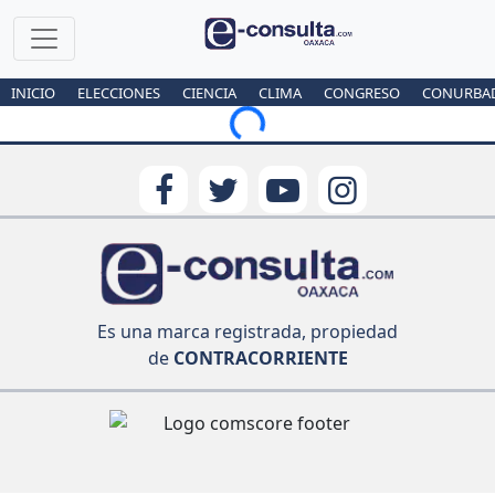
INICIO
ELECCIONES
CIENCIA
CLIMA
CONGRESO
CONURBA
Loading...
Es una marca registrada, propiedad
de
CONTRACORRIENTE