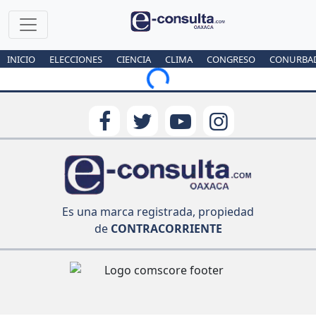
INICIO
ELECCIONES
CIENCIA
CLIMA
CONGRESO
CONURBA
Loading...
Es una marca registrada, propiedad
de
CONTRACORRIENTE