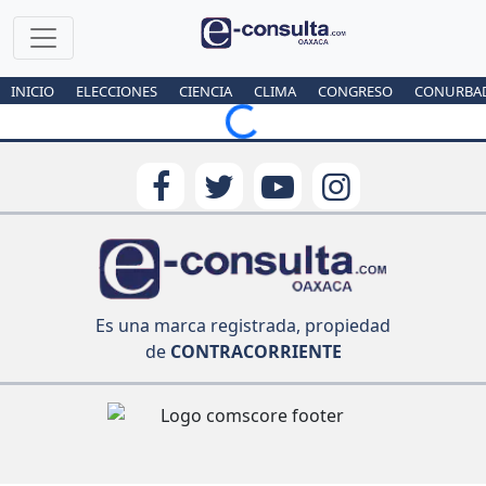
INICIO
ELECCIONES
CIENCIA
CLIMA
CONGRESO
CONURBA
Loading...
Es una marca registrada, propiedad
de
CONTRACORRIENTE