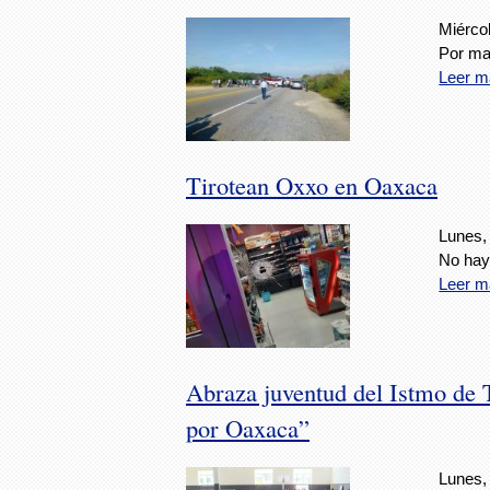
Miérco
Por ma
Leer m
Tirotean Oxxo en Oaxaca
Lunes,
No hay
Leer m
Abraza juventud del Istmo de 
por Oaxaca”
Lunes,