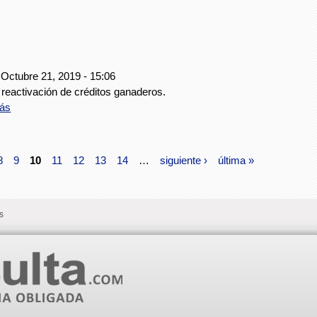
 Octubre 21, 2019 - 15:06
 reactivación de créditos ganaderos.
ás
8
9
10
11
12
13
14
…
siguiente ›
última »
s