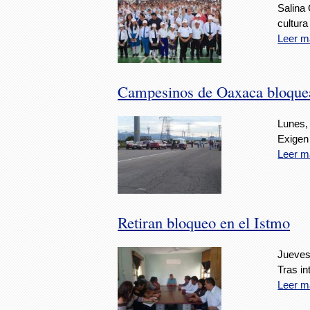
Salina
cultur
Leer m
Campesinos de Oaxaca bloquea
Lunes,
Exigen
Leer m
Retiran bloqueo en el Istmo
Jueves
Tras i
Leer m