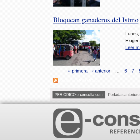
Bloquean ganaderos del Istmo
Lunes,
Exigen
Leer m
« primera
‹ anterior
…
6
7
Suscribirse a RSS - Istmo
PERIÓDICO e-consulta.com
Portadas anteriore