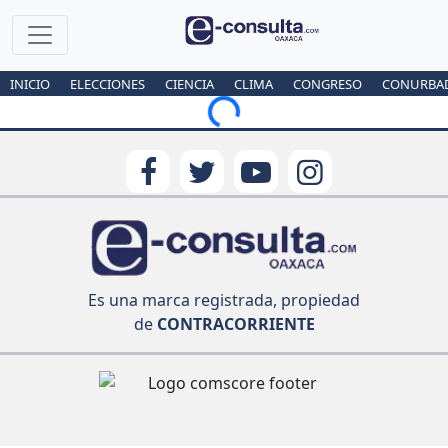
INICIO
ELECCIONES
CIENCIA
CLIMA
CONGRESO
CONURBA
Loading...
Es una marca registrada, propiedad
de
CONTRACORRIENTE