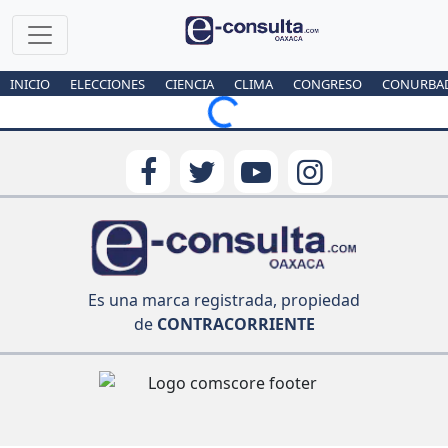
INICIO
ELECCIONES
CIENCIA
CLIMA
CONGRESO
CONURBA
Loading...
Es una marca registrada, propiedad
de
CONTRACORRIENTE