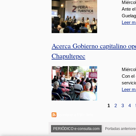
Miércol
Ante e
Guelag
Leer m
Acerca Gobierno capitalino op
Chapultepec
Miérco
Con el 
servici
Leer m
1
2
3
4
Suscribirse a RSS - feria
PERIÓDICO e-consulta.com
Portadas anteriore