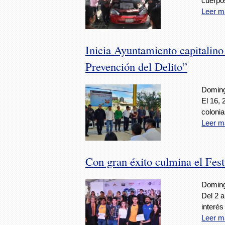
cuerpo
Leer m
Inicia Ayuntamiento capitalino
Prevención del Delito”
Doming
El 16, 
coloni
Leer m
Con gran éxito culmina el Fes
Doming
Del 2 a
interés
Leer m