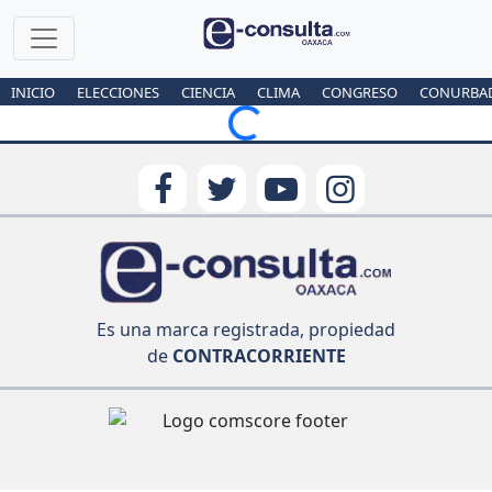
INICIO
ELECCIONES
CIENCIA
CLIMA
CONGRESO
CONURBA
Loading...
Es una marca registrada, propiedad
de
CONTRACORRIENTE