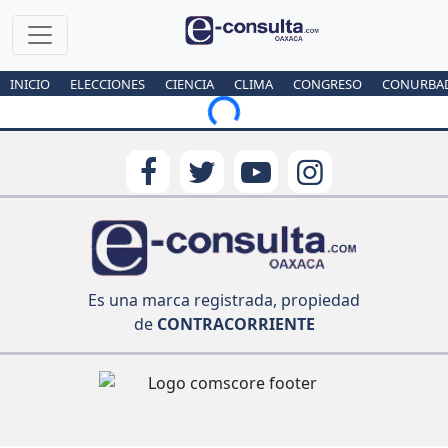
INICIO
ELECCIONES
CIENCIA
CLIMA
CONGRESO
CONURBA
Loading...
Es una marca registrada, propiedad
de
CONTRACORRIENTE