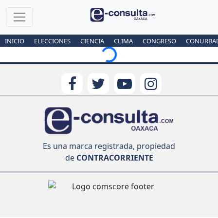
INICIO
ELECCIONES
CIENCIA
CLIMA
CONGRESO
CONURBA
Loading...
Es una marca registrada, propiedad
de
CONTRACORRIENTE