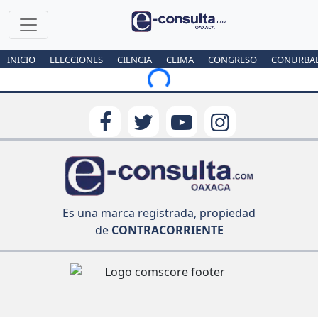
INICIO
ELECCIONES
CIENCIA
CLIMA
CONGRESO
CONURBA
Loading...
Es una marca registrada, propiedad
de
CONTRACORRIENTE