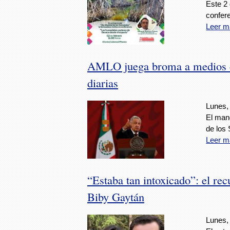
Este 2 
confere
Leer m
AMLO juega broma a medios co
diarias
Lunes,
El man
de los
Leer m
“Estaba tan intoxicado”: el re
Biby Gaytán
Lunes,