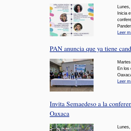
Lunes,
Inicia 
confere
Pandem
Leer m
PAN anuncia que ya tiene candi
Martes
En los 
Oaxac
Leer m
Invita Semaedeso a la conferen
Oaxaca
Lunes, 