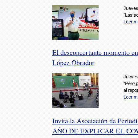
Jueves
"Las ac
Leer m
El desconcertante momento en 
López Obrador
Jueves
“Pero p
al repo
Leer m
Invita la Asociación de Period
AÑO DE EXPLICAR EL COV