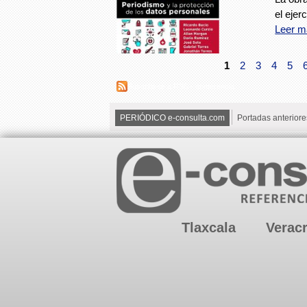
el ejer
Leer m
1
2
3
4
5
Suscribirse a RSS - conferencia
PERIÓDICO e-consulta.com
Portadas anteriore
Tlaxcala
Verac