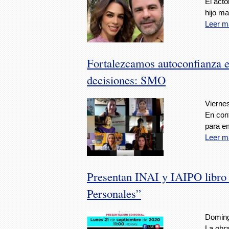
El act
hijo ma
Leer m
Fortalezcamos autoconfianza e
decisiones: SMO
Viernes
En conf
para e
Leer m
Presentan INAI y IAIPO libro 
Personales”
Doming
La obra