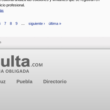
cicio profesional.
ás
6
7
8
9
…
siguiente ›
última »
s
ruz
Puebla
Directorio