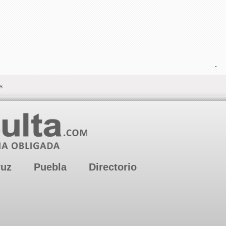
.
s
ruz
Puebla
Directorio