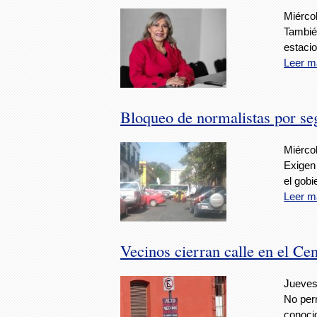
Miérco
Tambié
estaci
Leer m
Bloqueo de normalistas por se
Miérco
Exigen
el gobi
Leer m
Vecinos cierran calle en el Ce
Jueves
No perm
conoci