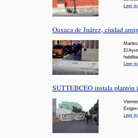
Leer m
Oaxaca de Juárez, ciudad amig
Martes,
El Ayun
habilit
Leer m
SUTTEBCEO instala plantón ind
Viernes
Exigen 
Leer m