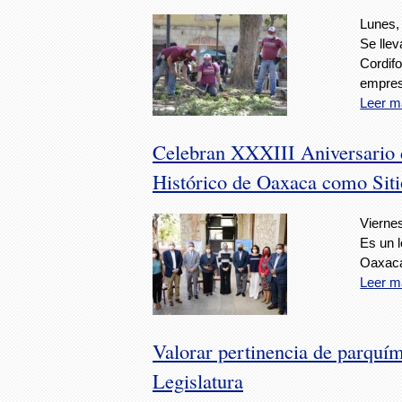
Lunes,
Se llev
Cordifo
empres
Leer m
Celebran XXXIII Aniversario d
Histórico de Oaxaca como Sit
Viernes
Es un 
Oaxac
Leer m
Valorar pertinencia de parquím
Legislatura