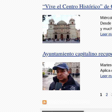
“Vive el Centro Histórico” de 
Miércol
Desde l
y much
Leer m
Ayuntamiento capitalino recupe
Martes
Aplica
Leer m
1
2
Suscribirse a RSS - centro histórico