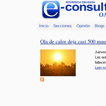
Inicio
Secciones
Opinión
Blogs
Ola de calor deja casi 500 mu
Jueves,
Las au
fallec
Leer m
Suscribirse a RSS - calor extremo