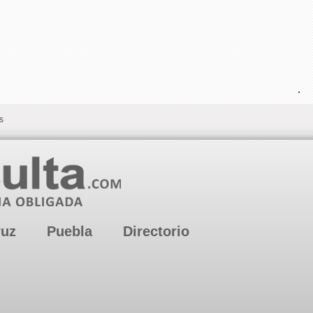
.
s
ruz
Puebla
Directorio