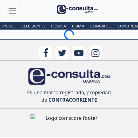
INICIO
ELECCIONES
CIENCIA
CLIMA
CONGRESO
CONURBA
Loading...
Es una marca registrada, propiedad
de
CONTRACORRIENTE