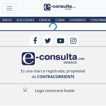
INICIO
ELECCIONES
CIENCIA
CLIMA
CONGRESO
CONURBA
Loading...
Es una marca registrada, propiedad
de
CONTRACORRIENTE