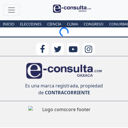
INICIO
ELECCIONES
CIENCIA
CLIMA
CONGRESO
CONURBA
Loading...
Es una marca registrada, propiedad
de
CONTRACORRIENTE