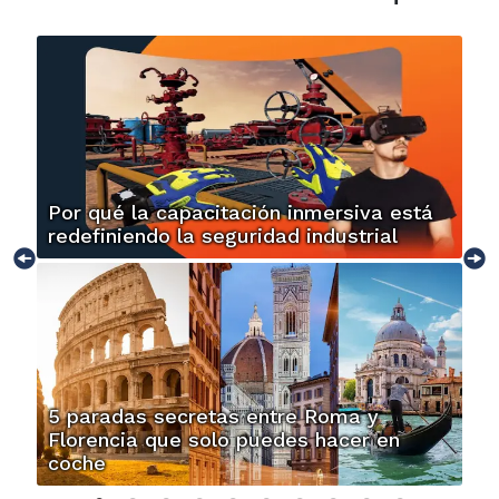
Por qué la capacitación inmersiva está
redefiniendo la seguridad industrial
5 paradas secretas entre Roma y
Florencia que solo puedes hacer en
coche