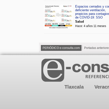
Espacios cerrados y co
deficiente ventilación,
propicios para contagio
de COVID-19: SSO
Salud
Hace: 4 años 11 meses
PERIÓDICO e-consulta.com
Portadas anteriore
Tlaxcala
Verac