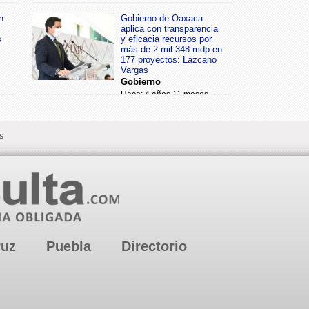
n
Gobierno de Oaxaca
aplica con transparencia
s
y eficacia recursos por
más de 2 mil 348 mdp en
177 proyectos: Lazcano
Vargas
Gobierno
Hace: 4 años 11 meses
s
ruz
Puebla
Directorio