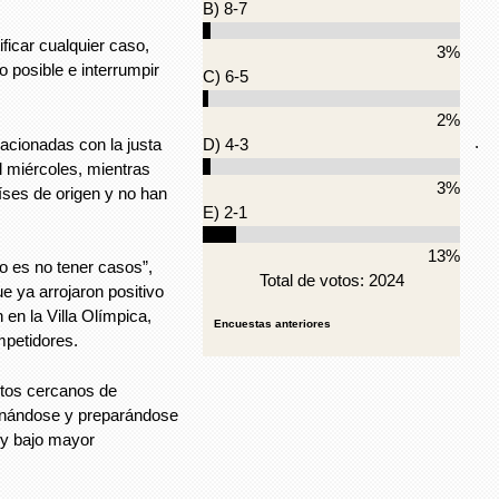
B) 8-7
ficar cualquier caso,
3%
to posible e interrumpir
C) 6-5
2%
.
acionadas con la justa
D) 4-3
l miércoles, mientras
3%
íses de origen y no han
E) 2-1
13%
o es no tener casos”,
Total de votos: 2024
ue ya arrojaron positivo
 en la Villa Olímpica,
Encuestas anteriores
mpetidores.
tos cercanos de
renándose y preparándose
 y bajo mayor