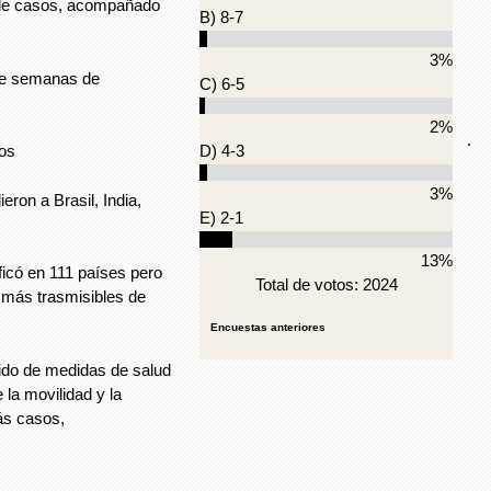
% de casos, acompañado
B) 8-7
3%
eve semanas de
C) 6-5
2%
.
ios
D) 4-3
3%
ron a Brasil, India,
E) 2-1
13%
ficó en 111 países pero
Total de votos: 2024
 más trasmisibles de
Encuestas anteriores
bido de medidas de salud
 la movilidad y la
ás casos,