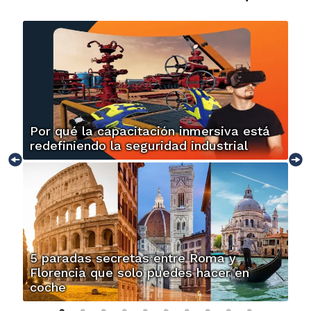
Por qué la capacitación inmersiva está
redefiniendo la seguridad industrial
5 paradas secretas entre Roma y
Florencia que solo puedes hacer en
coche