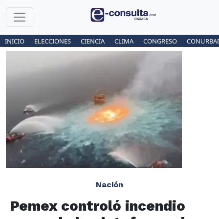
INICIO
ELECCIONES
CIENCIA
CLIMA
CONGRESO
CONURBA
Nación
Pemex controló incendio