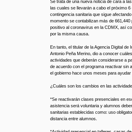
Se trata de una nueva noticia de cara a las
las cuales se llevarán a cabo el próximo 6 
contingencia sanitaria que sigue afectando
momento se contabilizan más de 661,440 
positivo al coronavirus en la CDMX, así 
por la misma causa.
En tanto, el titular de la Agencia Digital d
Antonio Peña Merino, dio a conocer cuále
actividades que deberán considerarse a part
de acuerdo con el programa reactivar sin 
el gobierno hace unos meses para ayudar 
¿Cuáles son los cambios en las actividad
*Se reactivarán clases presenciales en es
asistencia será voluntaria y alumnos debe
sanitarias establecidas como: uso obligat
distancia entre alumnos.
*Actividad presencial en talleres, casas de