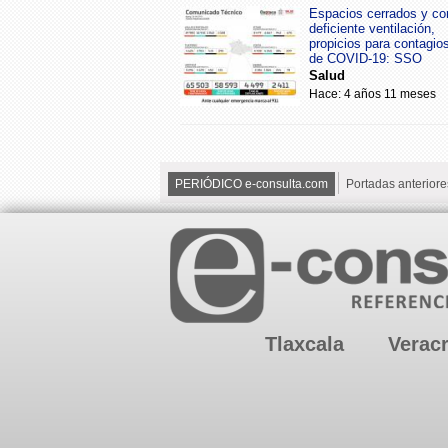
Espacios cerrados y co
deficiente ventilación,
propicios para contagio
de COVID-19: SSO
Salud
Hace: 4 años 11 meses
PERIÓDICO e-consulta.com
Portadas anteriore
Tlaxcala
Verac