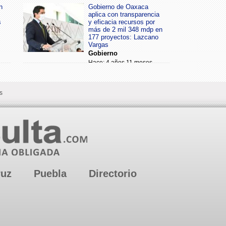
n
Gobierno de Oaxaca
aplica con transparencia
s
y eficacia recursos por
más de 2 mil 348 mdp en
177 proyectos: Lazcano
Vargas
Gobierno
Hace: 4 años 11 meses
s
ruz
Puebla
Directorio