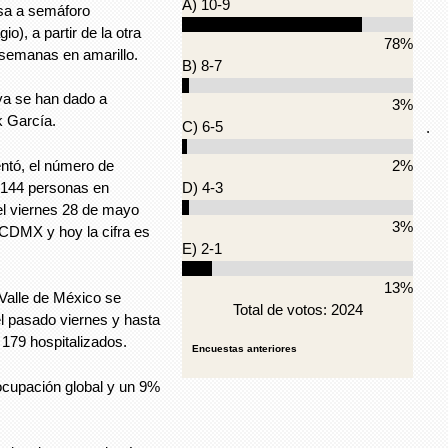
A) 10-9
sa a semáforo
o), a partir de la otra
78%
semanas en amarillo.
B) 8-7
 ya se han dado a
3%
k García.
C) 6-5
.
ntó, el número de
2%
 144 personas en
D) 4-3
l viernes 28 de mayo
3%
 CDMX y hoy la cifra es
E) 2-1
13%
 Valle de México se
Total de votos: 2024
el pasado viernes y hasta
 179 hospitalizados.
Encuestas anteriores
cupación global y un 9%