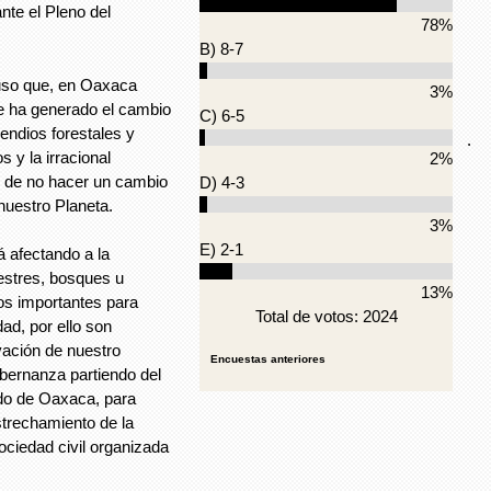
nte el Pleno del
78%
B) 8-7
uso que, en Oaxaca
3%
 ha generado el cambio
C) 6-5
cendios forestales y
.
 y la irracional
2%
ue de no hacer un cambio
D) 4-3
nuestro Planeta.
3%
E) 2-1
á afectando a la
restres, bosques u
13%
os importantes para
Total de votos: 2024
dad, por ello son
vación de nuestro
Encuestas anteriores
obernanza partiendo del
ado de Oaxaca, para
estrechamiento de la
ciedad civil organizada