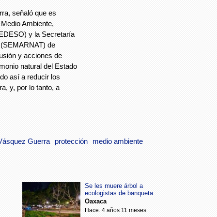
rra, señaló que es
e Medio Ambiente,
EDESO) y la Secretaría
es (SEMARNAT) de
usión y acciones de
imonio natural del Estado
o así a reducir los
, y, por lo tanto, a
 Vásquez Guerra
protección
medio ambiente
Se les muere árbol a
ecologistas de banqueta
Oaxaca
Hace: 4 años 11 meses