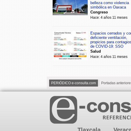
belleza como violencia
simbólica en Oaxaca
Congreso
Hace: 4 años 11 meses
Espacios cerrados y co
deficiente ventilación,
propicios para contagio
de COVID-19: SSO
Salud
Hace: 4 años 11 meses
PERIÓDICO e-consulta.com
Portadas anteriore
Tlaxcala
Verac