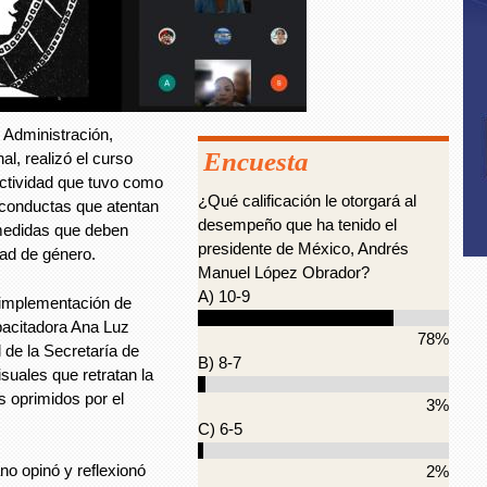
 Administración,
Encuesta
l, realizó el curso
actividad que tuvo como
¿Qué calificación le otorgará al
s conductas que atentan
desempeño que ha tenido el
 medidas que deben
presidente de México, Andrés
ad de género.
Manuel López Obrador?
A) 10-9
a implementación de
apacitadora Ana Luz
78%
de la Secretaría de
B) 8-7
suales que retratan la
s oprimidos por el
3%
C) 6-5
no opinó y reflexionó
2%