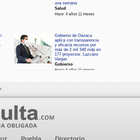
una semana
Salud
Hace: 4 años 11 meses
n
Gobierno de Oaxaca
aplica con transparencia
s
y eficacia recursos por
más de 2 mil 348 mdp en
177 proyectos: Lazcano
Vargas
Gobierno
Hace: 4 años 11 meses
s
ruz
Puebla
Directorio