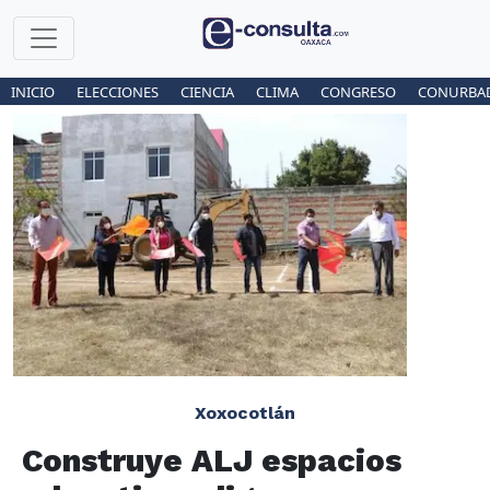
INICIO
ELECCIONES
CIENCIA
CLIMA
CONGRESO
CONURBA
Xoxocotlán
Construye ALJ espacios