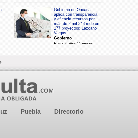
n
Gobierno de Oaxaca
aplica con transparencia
s
y eficacia recursos por
más de 2 mil 348 mdp en
177 proyectos: Lazcano
Vargas
Gobierno
Hace: 4 años 11 meses
s
ruz
Puebla
Directorio