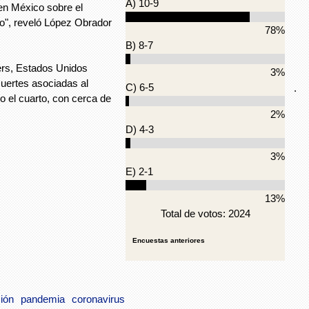
A) 10-9
 en México sobre el
o", reveló López Obrador
78%
B) 8-7
ers, Estados Unidos
3%
muertes asociadas al
C) 6-5
.
 el cuarto, con cerca de
2%
D) 4-3
3%
E) 2-1
13%
Total de votos: 2024
Encuestas anteriores
ión
pandemia
coronavirus