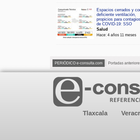
Espacios cerrados y co
deficiente ventilación,
propicios para contagio
de COVID-19: SSO
Salud
Hace: 4 años 11 meses
PERIÓDICO e-consulta.com
Portadas anteriore
Tlaxcala
Verac