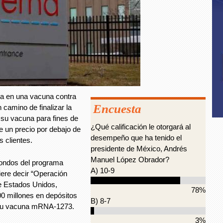
ja en una vacuna contra
Encuesta
 camino de finalizar la
e su vacuna para fines de
¿Qué calificación le otorgará al
 un precio por debajo de
desempeño que ha tenido el
s clientes.
presidente de México, Andrés
Manuel López Obrador?
fondos del programa
A) 10-9
ere decir “Operación
e Estados Unidos,
78%
00 millones en depósitos
B) 8-7
e su vacuna mRNA-1273.
3%