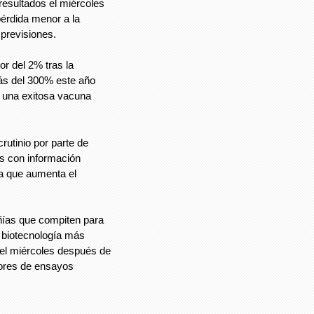
resultados el miércoles
érdida menor a la
previsiones.
r del 2% tras la
más del 300% este año
r una exitosa vacuna
rutinio por parte de
s con información
da que aumenta el
ñías que compiten para
 biotecnología más
el miércoles después de
dores de ensayos