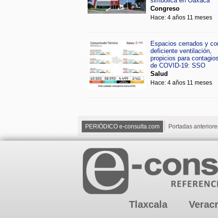
simbólica en Oaxaca
Congreso
Hace: 4 años 11 meses
Espacios cerrados y co
deficiente ventilación,
propicios para contagio
de COVID-19: SSO
Salud
Hace: 4 años 11 meses
PERIÓDICO e-consulta.com
Portadas anteriore
Tlaxcala
Verac