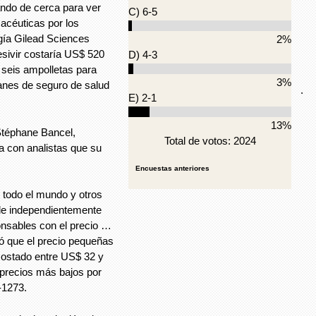
ndo de cerca para ver
C) 6-5
acéuticas por los
gía Gilead Sciences
2%
sivir costaría US$ 520
D) 4-3
 seis ampolletas para
3%
lanes de seguro de salud
.
E) 2-1
13%
Stéphane Bancel,
Total de votos: 2024
a con analistas que su
Encuestas anteriores
 todo el mundo y otros
ble independientemente
nsables con el precio …
gó que el precio pequeñas
costado entre US$ 32 y
precios más bajos por
-1273.