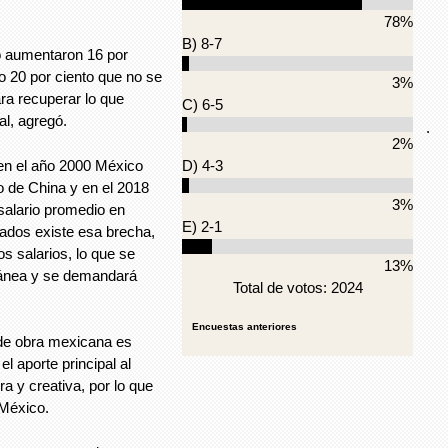
78%
B) 8-7
ro aumentaron 16 por
go 20 por ciento que no se
3%
ra recuperar lo que
C) 6-5
al, agregó.
.
2%
en el año 2000 México
D) 4-3
o de China y en el 2018
3%
 salario promedio en
E) 2-1
ados existe esa brecha,
s salarios, lo que se
13%
oránea y se demandará
Total de votos: 2024
Encuestas anteriores
 de obra mexicana es
l aporte principal al
ra y creativa, por lo que
 México.