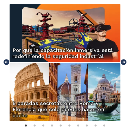
Por qué la capacitación inmersiva está
redefiniendo la seguridad industrial
5 paradas secretas entre Roma y
Florencia que solo puedes hacer en
coche