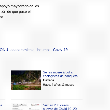
apoyo mayoritario de los
tión de que pase el
da.
ONU
acaparamiento
insumos
Coviv-19
Se les muere árbol a
ecologistas de banqueta
Oaxaca
Hace: 4 años 11 meses
ea
Suman 233 casos
nuevos de Covid-19, 20