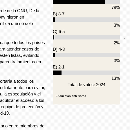
78%
ede de la ONU, De la
B) 8-7
nvirtieron en
gnifica que no solo
3%
C) 6-5
.
sca que todos los países
2%
ara atender casos de
D) 4-3
stén listas, evitando
3%
aren tratamientos en
E) 2-1
13%
rtaría a todos los
Total de votos: 2024
ediatamente para evitar,
, la especulación y el
Encuestas anteriores
culizar el acceso a los
 equipo de protección y
id-19.
tario entre miembros de