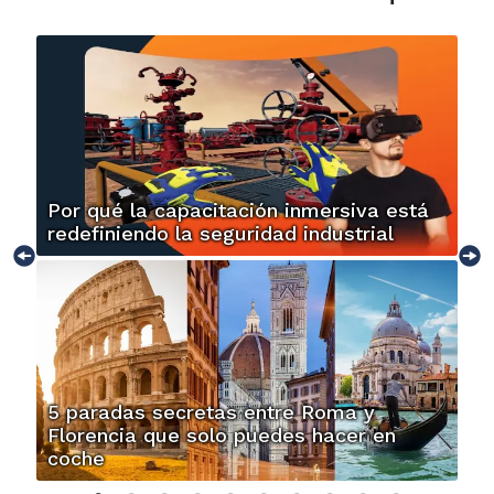
Por qué la capacitación inmersiva está
redefiniendo la seguridad industrial
5 paradas secretas entre Roma y
Florencia que solo puedes hacer en
coche