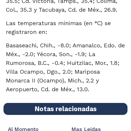
35.5; Cd. Victoria, Tamps., 35.4; Colima,
Col., 35.3 y Tacubaya, Cd. de Méx., 26.9.
Las temperaturas mínimas (en °C) se
registraron en:
Basaseachi, Chih., -8.0; Amanalco, Edo. de
Méx., -2.0; Yécora, Son., -1.9; La
Rumorosa, B.C., -0.4; Huitzilac, Mor., 1.8;
Villa Ocampo, Dgo., 2.0; Mariposa
Monarca II (Ocampo), Mich., 2.2 y
Aeropuerto, Cd. de Méx., 13.0.
Notas relacionadas
Al Momento
Mas Leídas