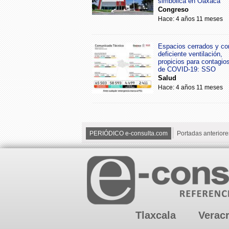
simbólica en Oaxaca
Congreso
Hace: 4 años 11 meses
Espacios cerrados y co
deficiente ventilación,
propicios para contagio
de COVID-19: SSO
Salud
Hace: 4 años 11 meses
PERIÓDICO e-consulta.com
Portadas anteriore
Tlaxcala
Verac