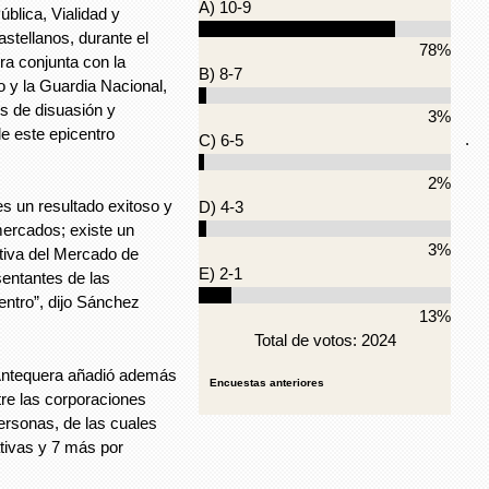
A) 10-9
blica, Vialidad y
stellanos, durante el
78%
ra conjunta con la
B) 8-7
o y la Guardia Nacional,
es de disuasión y
3%
de este epicentro
.
C) 6-5
2%
s un resultado exitoso y
D) 4-3
mercados; existe un
3%
utiva del Mercado de
E) 2-1
entantes de las
ntro”, dijo Sánchez
13%
Total de votos: 2024
 Antequera añadió además
Encuestas anteriores
tre las corporaciones
personas, de las cuales
ativas y 7 más por