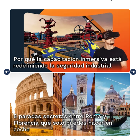
Por qué la capacitación inmersiva está
redefiniendo la seguridad industrial
5 paradas secretas entre Roma y
Florencia que solo puedes hacer en
coche