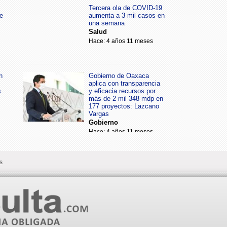
Tercera ola de COVID-19
e
aumenta a 3 mil casos en
una semana
Salud
Hace: 4 años 11 meses
n
Gobierno de Oaxaca
aplica con transparencia
s
y eficacia recursos por
más de 2 mil 348 mdp en
177 proyectos: Lazcano
Vargas
Gobierno
Hace: 4 años 11 meses
s