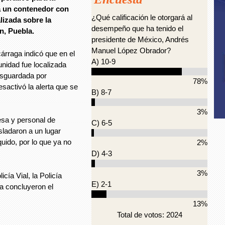
ba un contenedor con
¿Qué calificación le otorgará al
lizada sobre la
desempeño que ha tenido el
n, Puebla.
presidente de México, Andrés
Manuel López Obrador?
árraga indicó que en el
A) 10-9
unidad fue localizada
esguardada por
78%
esactivó la alerta que se
B) 8-7
3%
esa y personal de
C) 6-5
sladaron a un lugar
quido, por lo que ya no
2%
D) 4-3
3%
cía Vial, la Policía
E) 2-1
a concluyeron el
13%
Total de votos: 2024