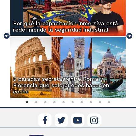
Por qué la capacitación inmersiva está
redefiniendo la seguridad industrial
5 paradas secretas entre Roma y
Florencia que solo puedes hacer en
coche