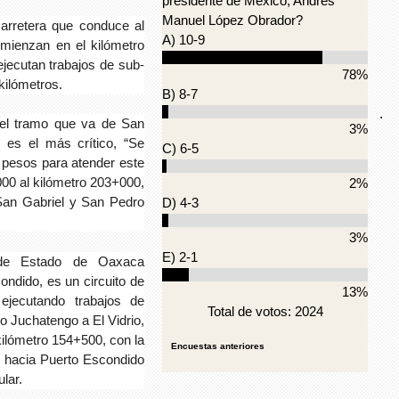
presidente de México, Andrés
Manuel López Obrador?
carretera que conduce al
A) 10-9
omienzan en el kilómetro
jecutan trabajos de sub-
78%
kilómetros.
B) 8-7
.
e el tramo que va de San
3%
 es el más crítico, “Se
C) 6-5
 pesos para atender este
00 al kilómetro 203+000,
2%
 San Gabriel y San Pedro
D) 4-3
3%
E) 2-1
 de Estado de Oaxaca
ndido, es un circuito de
13%
ejecutando trabajos de
Total de votos: 2024
 Juchatengo a El Vidrio,
ilómetro 154+500, con la
Encuestas anteriores
an hacia Puerto Escondido
ular.