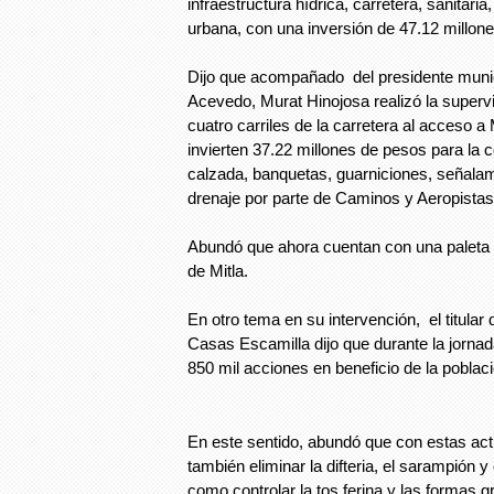
infraestructura hídrica, carretera, sanitari
urbana, con una inversión de 47.12 millon
Dijo que acompañado del presidente munic
Acevedo, Murat Hinojosa realizó la supervi
cuatro carriles de la carretera al acceso a M
invierten 37.22 millones de pesos para la 
calzada, banquetas, guarniciones, señala
drenaje por parte de Caminos y Aeropist
Abundó que ahora cuentan con una paleta d
de Mitla.
En otro tema en su intervención, el titula
Casas Escamilla dijo que durante la jorna
850 mil acciones en beneficio de la poblaci
En este sentido, abundó que con estas act
también eliminar la difteria, el sarampión y
como controlar la tos ferina y las formas g