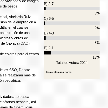
a, de vivienda y de imagen
B) 8-7
es de pesos.
3%
ipal, Abelardo Ruiz
C) 6-5
sión de la ampliación a
itla, en el cual se
2%
.
construcción de una
D) 4-3
mientos y obras de
3%
as de Oaxaca (CAO).
E) 2-1
e colores para el centro
13%
Total de votos: 2024
r de los SSO, Donato
Encuestas anteriores
da se realizarán más de
ón pediátrica.
ividades, se busca
 el tétanos neonatal, así
raves de tuberculosis.