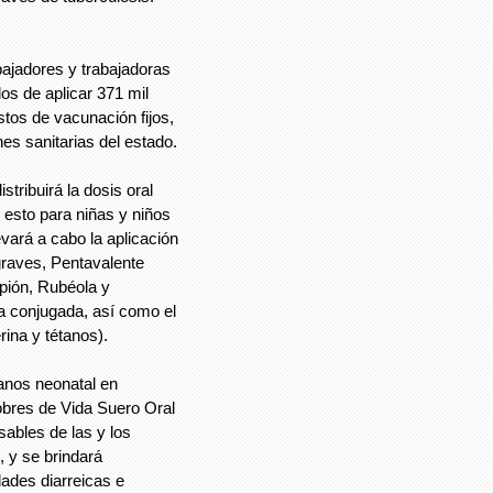
bajadores y trabajadoras
os de aplicar 371 mil
tos de vacunación fijos,
nes sanitarias del estado.
tribuirá la dosis oral
n, esto para niñas y niños
vará a cabo la aplicación
raves, Pentavalente
ampión, Rubéola y
ca conjugada, así como el
rina y tétanos).
anos neonatal en
obres de Vida Suero Oral
ables de las y los
 y se brindará
ades diarreicas e