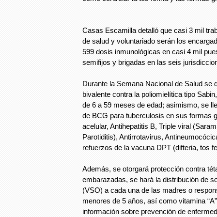
Casas Escamilla detalló que casi 3 mil tra
de salud y voluntariado serán los encargad
599 dosis inmunológicas en casi 4 mil pues
semifijos y brigadas en las seis jurisdiccio
Durante la Semana Nacional de Salud se dis
bivalente contra la poliomielítica tipo Sabi
de 6 a 59 meses de edad; asimismo, se lle
de BCG para tuberculosis en sus formas g
acelular, Antihepatitis B, Triple viral (Sar
Parotiditis), Antirrotavirus, Antineumocóci
refuerzos de la vacuna DPT (difteria, tos fe
Además, se otorgará protección contra tét
embarazadas, se hará la distribución de s
(VSO) a cada una de las madres o respons
menores de 5 años, así como vitamina “A”,
información sobre prevención de enfermed