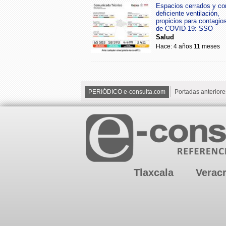
Espacios cerrados y co
deficiente ventilación,
propicios para contagio
de COVID-19: SSO
Salud
Hace: 4 años 11 meses
PERIÓDICO e-consulta.com
Portadas anteriore
Tlaxcala
Verac