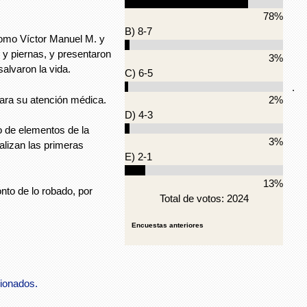
78%
B) 8-7
como Víctor Manuel M. y
s y piernas, y presentaron
3%
alvaron la vida.
C) 6-5
.
para su atención médica.
2%
D) 4-3
o de elementos de la
3%
alizan las primeras
E) 2-1
13%
to de lo robado, por
Total de votos: 2024
Encuestas anteriores
sionados.