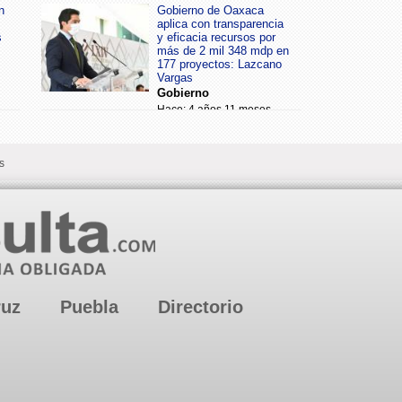
n
Gobierno de Oaxaca
aplica con transparencia
s
y eficacia recursos por
más de 2 mil 348 mdp en
177 proyectos: Lazcano
Vargas
Gobierno
Hace: 4 años 11 meses
s
ruz
Puebla
Directorio