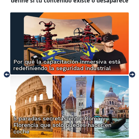
define si tu contenido existe o desaparece
Por qué la capacitación inmersiva está
redefiniendo la seguridad industrial
5 paradas secretas entre Roma y
Florencia que solo puedes hacer en
coche