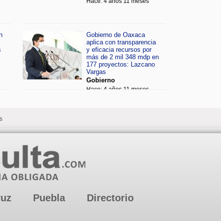
Hace: 4 años 11 meses
n
Gobierno de Oaxaca
aplica con transparencia
s
y eficacia recursos por
más de 2 mil 348 mdp en
177 proyectos: Lazcano
Vargas
Gobierno
Hace: 4 años 11 meses
s
ruz
Puebla
Directorio