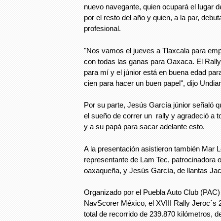
nuevo navegante, quien ocupará el lugar 
por el resto del año y quien, a la par, debu
profesional.
"Nos vamos el jueves a Tlaxcala para em
con todas las ganas para Oaxaca. El Rall
para mí y el júnior está en buena edad par
cien para hacer un buen papel", dijo Undia
Por su parte, Jesús García júnior señaló q
el sueño de correr un rally y agradeció a 
y a su papá para sacar adelante esto.
A la presentación asistieron también Mar 
representante de Lam Tec, patrocinadora ofi
oaxaqueña, y Jesús García, de llantas Ja
Organizado por el Puebla Auto Club (PAC)
NavScorer México, el XVIII Rally Jeroc´s 
total de recorrido de 239.870 kilómetros, d