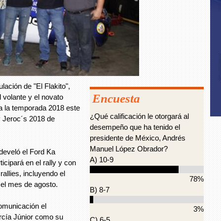
lación de "El Flakito",
Encuesta
 volante y el novato
a la temporada 2018 este
¿Qué calificación le otorgará al
ly Jeroc´s 2018 de
desempeño que ha tenido el
presidente de México, Andrés
Manuel López Obrador?
develó el Ford Ka
A) 10-9
cipará en el rally y con
rallies, incluyendo el
78%
 el mes de agosto.
B) 8-7
omunicación el
3%
rcía Júnior como su
C) 6-5