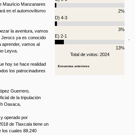
de Mauricio Manzanares
tará en el automovilismo
2%
D) 4-3
3%
pezar la aventura, vamos
E) 2-1
y Jerocs ya es conocido
.
a aprender, vamos al
13%
no Leyva.
Total de votos: 2024
ue hoy se hace realidad
Encuestas anteriores
todos los patrocinadores
López Guerrero,
cial de la tripulación
ch Oaxaca,
 y operado por
2018 de Tlaxcala tiene un
e los cuales 88.240