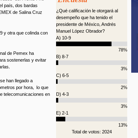
el país, dos bardas
¿Qué calificación le otorgará al
PEMEX de Salina Cruz
desempeño que ha tenido el
presidente de México, Andrés
Manuel López Obrador?
9 y otra que colinda con
A) 10-9
78%
onal de Pemex ha
B) 8-7
ra sostenerlas y evitar
arlas.
3%
C) 6-5
 se han llegado a
lómetros por hora, lo que
2%
de telecomunicaciones en
D) 4-3
3%
E) 2-1
13%
Total de votos: 2024