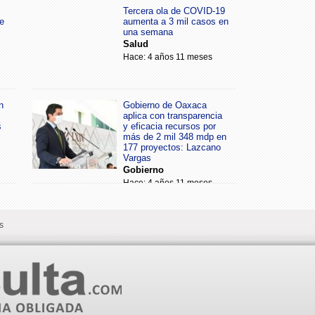
Tercera ola de COVID-19
e
aumenta a 3 mil casos en
una semana
Salud
Hace: 4 años 11 meses
n
Gobierno de Oaxaca
aplica con transparencia
s
y eficacia recursos por
más de 2 mil 348 mdp en
177 proyectos: Lazcano
Vargas
Gobierno
Hace: 4 años 11 meses
s