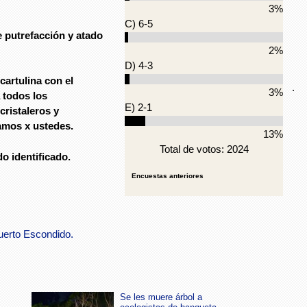
3%
C) 6-5
 putrefacción y atado
2%
D) 4-3
cartulina con el
.
3%
 todos los
E) 2-1
cristaleros y
amos x ustedes.
13%
Total de votos: 2024
o identificado.
Encuestas anteriores
uerto Escondido.
Se les muere árbol a