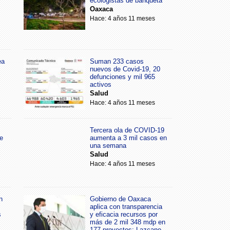
ecologistas de banqueta
Oaxaca
Hace: 4 años 11 meses
ea
Suman 233 casos
nuevos de Covid-19, 20
defunciones y mil 965
activos
Salud
Hace: 4 años 11 meses
Tercera ola de COVID-19
e
aumenta a 3 mil casos en
una semana
Salud
Hace: 4 años 11 meses
n
Gobierno de Oaxaca
aplica con transparencia
s
y eficacia recursos por
más de 2 mil 348 mdp en
177 proyectos: Lazcano