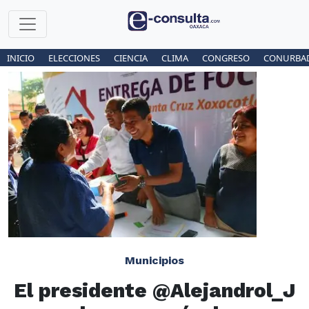
INICIO
ELECCIONES
CIENCIA
CLIMA
CONGRESO
CONURBA
Municipios
El presidente @Alejandrol_J